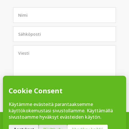
LÄHETÄ
=
4 + 8
© Rantakivi Foods 2025 –