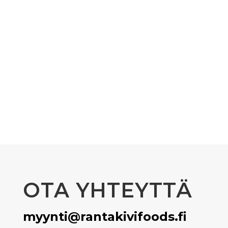
OTA YHTEYTTÄ
myynti@rantakivifoods.fi